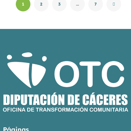
1
2
3
…
7
Páginas