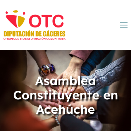
Asamblea
Constituyente en
Acehúche