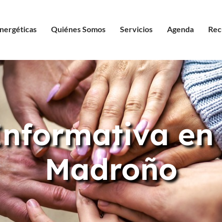
nergéticas
Quiénes Somos
Servicios
Agenda
Rec
nformativa en
Madroño