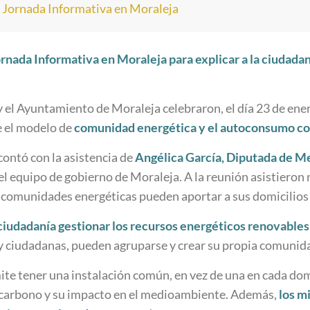
>
Jornada Informativa en Moraleja
rnada Informativa en Moraleja para explicar a la ciudada
 el Ayuntamiento de Moraleja celebraron, el día 23 de ener
e el modelo de
comunidad energética y el
autoconsumo co
contó con la asistencia de
Angélica García, Diputada de M
 del equipo de gobierno de Moraleja. A la reunión asistieron
s comunidades energéticas pueden aportar a sus domicilios
ciudadanía gestionar los recursos energéticos renovable
s y ciudadanas, pueden agruparse y crear su propia comunid
te tener una instalación común, en vez de una en cada dom
e carbono y su impacto en el medioambiente. Además,
los m