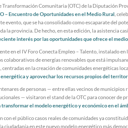
de Transformación Comunitaria (OTC) de la Diputación Prov
O – Encuentro de Oportunidades en el Medio Rural
, cele
 evento, que se ha consolidado como escaparate del poten
da la provincia. De hecho, en esta edición, la asistencia cas
eciente interés por las oportunidades que ofrece el medio 
ente en el IV Foro Conecta Empleo – Talento, instalado en
os colaborativos de energías renovables que está impulsa
s, centradas en la creación de comunidades energéticas loc
a energética y aprovechar los recursos propios del territor
entenares de personas — entre ellas vecinos de municipios 
tucionales — visitaron el stand de la OTC para conocer de
 transformar el modelo energético y económico en el ámbi
 con el público casos reales de comunidades ya constituid
 la ciudadanía en este nuevo modelo energético más democrá