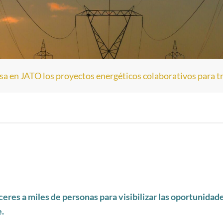
a en JATO los proyectos energéticos colaborativos para t
eres a miles de personas para visibilizar las oportunidade
.