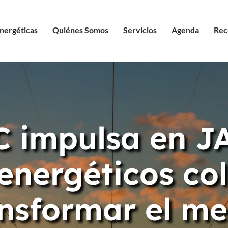
nergéticas
Quiénes Somos
Servicios
Agenda
Rec
 impulsa en J
energéticos co
nsformar el me