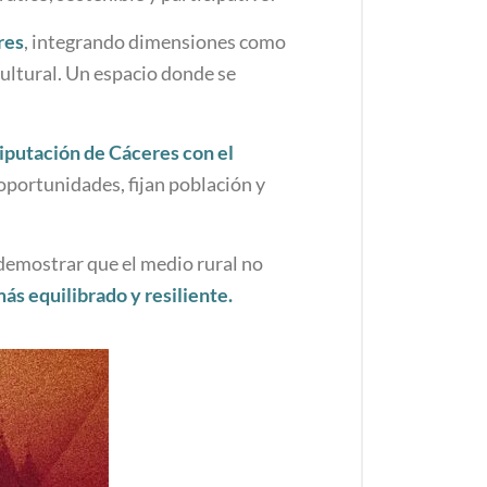
res
, integrando dimensiones como
 cultural. Un espacio donde se
iputación de Cáceres con el
portunidades, fijan población y
 demostrar que el medio rural no
ás equilibrado y resiliente.