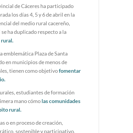
incial de Cáceres ha participado
brada los días 4, 5 y 6 de abril en la
cial del medio rural cacereño,
i se ha duplicado respecto a la
rural.
 la emblemática Plaza de Santa
ndo en municipios de menos de
ales, tienen como objetivo
fomentar
io.
rurales, estudiantes de formación
 primera mano cómo
las comunidades
to rural.
as o en proceso de creación,
tico, sostenible y participativo.