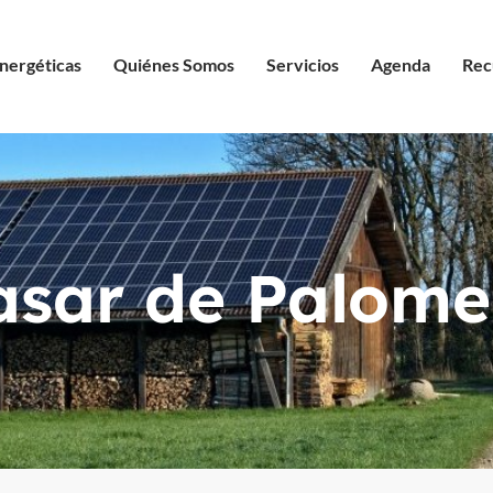
nergéticas
Quiénes Somos
Servicios
Agenda
Rec
asar de Palome