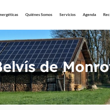
nergéticas
Quiénes Somos
Servicios
Agenda
Rec
Belvís de Monro