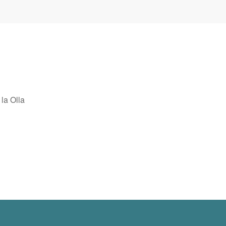
la Olla
ice 365
Outlook Live